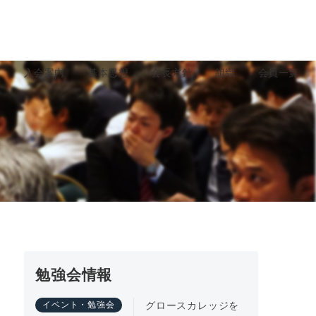
ト
入会案内
基本思想
会長方針
組織
会員一覧
勉強会情報
グロースカレッジを
イベント・勉強会