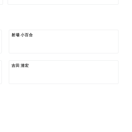
射場 小百合
吉田 清宏