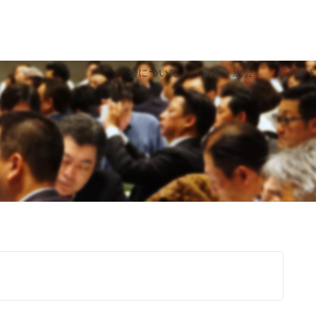
会について
例会・総会
イベン
検索