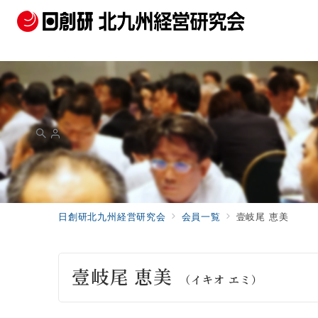
日創研北九州経営研究会
会員一覧
壹岐尾 恵美
壹岐尾 恵美
（イキオ エミ）