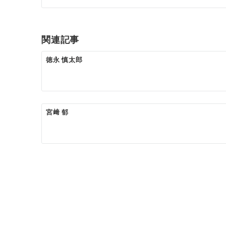
ナ
ビ
ゲ
関連記事
ー
徳永 慎太郎
シ
ョ
ン
宮﨑 郁