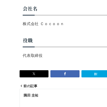
会社名
株式会社 Ｃｏｃｏｏｎ
役職
代表取締役
前の記事
投
隅田 圭祐
稿