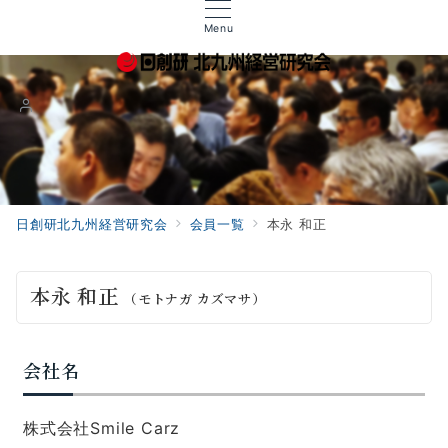
Menu
日創研北九州経営研究会
会員一覧
本永 和正
本永 和正
（モトナガ カズマサ）
会社名
株式会社Smile Carz