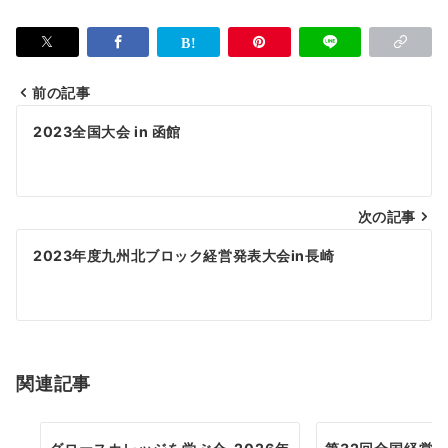
前の記事
投
2023全国大会 in 函館
稿
ナ
次の記事
ビ
ゲ
2023年度九州北ブロック経営発表大会in長崎
ー
シ
ョ
関連記事
ン